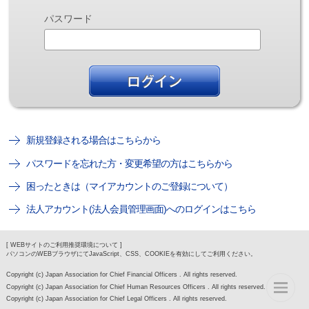
パスワード
新規登録される場合はこちらから
パスワードを忘れた方・変更希望の方はこちらから
困ったときは（マイアカウントのご登録について）
法人アカウント(法人会員管理画面)へのログインはこちら
[ WEBサイトのご利用推奨環境について ]
パソコンのWEBブラウザにてJavaScript、CSS、COOKIEを有効にしてご利用ください。
Copyright (c) Japan Association for Chief Financial Officers . All rights reserved.
Copyright (c) Japan Association for Chief Human Resources Officers . All rights reserved.
Copyright (c) Japan Association for Chief Legal Officers . All rights reserved.