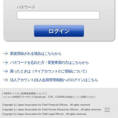
パスワード
新規登録される場合はこちらから
パスワードを忘れた方・変更希望の方はこちらから
困ったときは（マイアカウントのご登録について）
法人アカウント(法人会員管理画面)へのログインはこちら
[ WEBサイトのご利用推奨環境について ]
パソコンのWEBブラウザにてJavaScript、CSS、COOKIEを有効にしてご利用ください。
Copyright (c) Japan Association for Chief Financial Officers . All rights reserved.
Copyright (c) Japan Association for Chief Human Resources Officers . All rights reserved.
Copyright (c) Japan Association for Chief Legal Officers . All rights reserved.