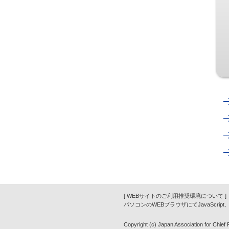
[ WEBサイトのご利用推奨環境について ]
パソコンのWEBブラウザにてJavaScrip
Copyright (c) Japan Association for Chief Fi