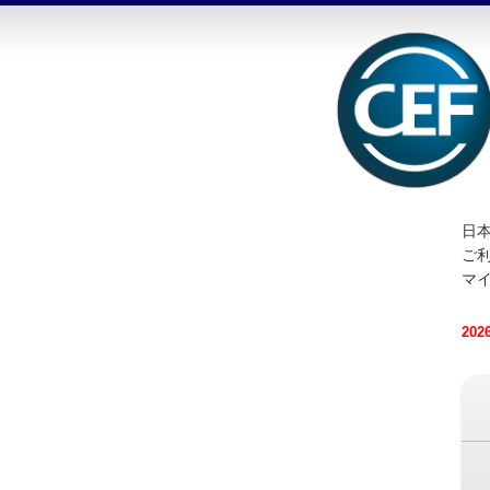
日本
ご
マ
20