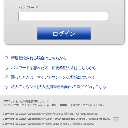
パスワード
新規登録される場合はこちらから
パスワードを忘れた方・変更希望の方はこちらから
困ったときは（マイアカウントのご登録について）
法人アカウント(法人会員管理画面)へのログインはこちら
[ WEBサイトのご利用推奨環境について ]
パソコンのWEBブラウザにてJavaScript、CSS、COOKIEを有効にしてご利用ください。
Copyright (c) Japan Association for Chief Financial Officers . All rights reserved.
Copyright (c) Japan Association for Chief Human Resources Officers . All rights reserved.
Copyright (c) Japan Association for Chief Legal Officers . All rights reserved.