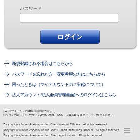
パスワード
新規登録される場合はこちらから
パスワードを忘れた方・変更希望の方はこちらから
困ったときは（マイアカウントのご登録について）
法人アカウント(法人会員管理画面)へのログインはこちら
[ WEBサイトのご利用推奨環境について ]
パソコンのWEBブラウザにてJavaScript、CSS、COOKIEを有効にしてご利用ください。
Copyright (c) Japan Association for Chief Financial Officers . All rights reserved.
Copyright (c) Japan Association for Chief Human Resources Officers . All rights reserved.
Copyright (c) Japan Association for Chief Legal Officers . All rights reserved.