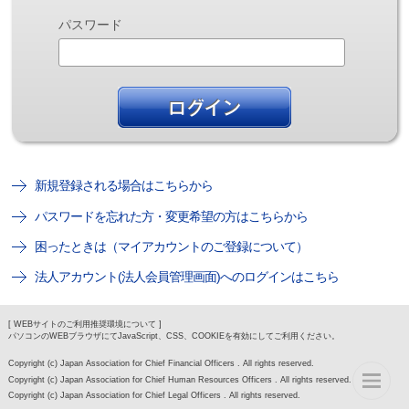
パスワード
新規登録される場合はこちらから
パスワードを忘れた方・変更希望の方はこちらから
困ったときは（マイアカウントのご登録について）
法人アカウント(法人会員管理画面)へのログインはこちら
[ WEBサイトのご利用推奨環境について ]
パソコンのWEBブラウザにてJavaScript、CSS、COOKIEを有効にしてご利用ください。
Copyright (c) Japan Association for Chief Financial Officers . All rights reserved.
Copyright (c) Japan Association for Chief Human Resources Officers . All rights reserved.
Copyright (c) Japan Association for Chief Legal Officers . All rights reserved.