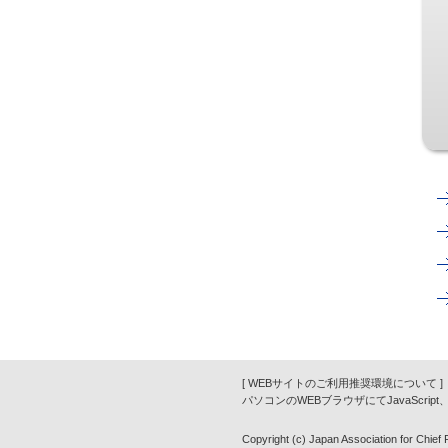
[ WEBサイトのご利用推奨環境について ]
パソコンのWEBブラウザにてJavaScrip
Copyright (c) Japan Association for Chief Fi