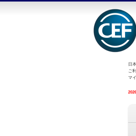
日本
ご
マ
20