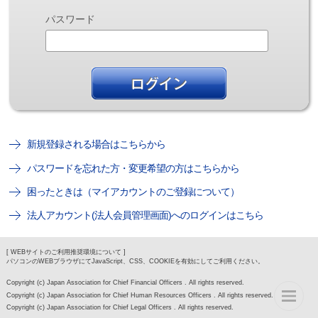
パスワード
新規登録される場合はこちらから
パスワードを忘れた方・変更希望の方はこちらから
困ったときは（マイアカウントのご登録について）
法人アカウント(法人会員管理画面)へのログインはこちら
[ WEBサイトのご利用推奨環境について ]
パソコンのWEBブラウザにてJavaScript、CSS、COOKIEを有効にしてご利用ください。
Copyright (c) Japan Association for Chief Financial Officers . All rights reserved.
Copyright (c) Japan Association for Chief Human Resources Officers . All rights reserved.
Copyright (c) Japan Association for Chief Legal Officers . All rights reserved.