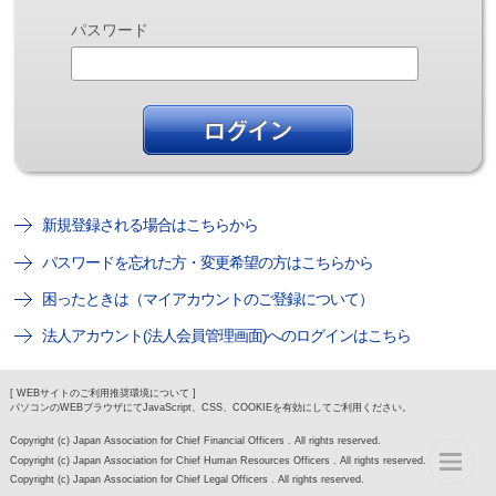
パスワード
新規登録される場合はこちらから
パスワードを忘れた方・変更希望の方はこちらから
困ったときは（マイアカウントのご登録について）
法人アカウント(法人会員管理画面)へのログインはこちら
[ WEBサイトのご利用推奨環境について ]
パソコンのWEBブラウザにてJavaScript、CSS、COOKIEを有効にしてご利用ください。
Copyright (c) Japan Association for Chief Financial Officers . All rights reserved.
Copyright (c) Japan Association for Chief Human Resources Officers . All rights reserved.
Copyright (c) Japan Association for Chief Legal Officers . All rights reserved.