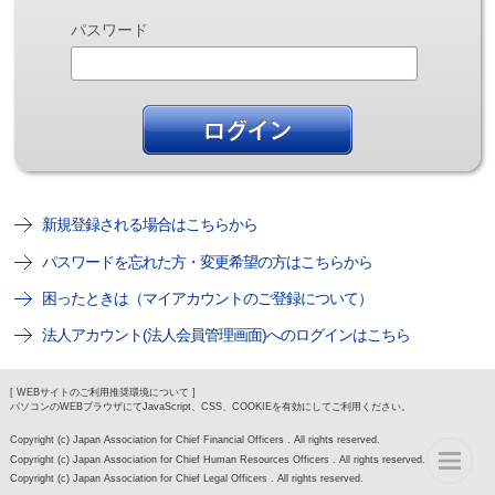
パスワード
新規登録される場合はこちらから
パスワードを忘れた方・変更希望の方はこちらから
困ったときは（マイアカウントのご登録について）
法人アカウント(法人会員管理画面)へのログインはこちら
[ WEBサイトのご利用推奨環境について ]
パソコンのWEBブラウザにてJavaScript、CSS、COOKIEを有効にしてご利用ください。
Copyright (c) Japan Association for Chief Financial Officers . All rights reserved.
Copyright (c) Japan Association for Chief Human Resources Officers . All rights reserved.
Copyright (c) Japan Association for Chief Legal Officers . All rights reserved.