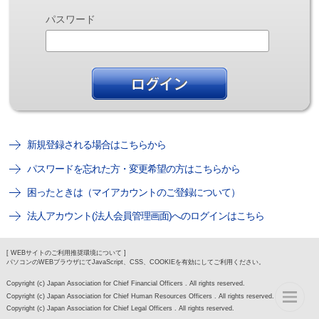
パスワード
新規登録される場合はこちらから
パスワードを忘れた方・変更希望の方はこちらから
困ったときは（マイアカウントのご登録について）
法人アカウント(法人会員管理画面)へのログインはこちら
[ WEBサイトのご利用推奨環境について ]
パソコンのWEBブラウザにてJavaScript、CSS、COOKIEを有効にしてご利用ください。
Copyright (c) Japan Association for Chief Financial Officers . All rights reserved.
Copyright (c) Japan Association for Chief Human Resources Officers . All rights reserved.
Copyright (c) Japan Association for Chief Legal Officers . All rights reserved.