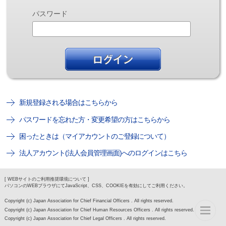
パスワード
新規登録される場合はこちらから
パスワードを忘れた方・変更希望の方はこちらから
困ったときは（マイアカウントのご登録について）
法人アカウント(法人会員管理画面)へのログインはこちら
[ WEBサイトのご利用推奨環境について ]
パソコンのWEBブラウザにてJavaScript、CSS、COOKIEを有効にしてご利用ください。
Copyright (c) Japan Association for Chief Financial Officers . All rights reserved.
Copyright (c) Japan Association for Chief Human Resources Officers . All rights reserved.
Copyright (c) Japan Association for Chief Legal Officers . All rights reserved.