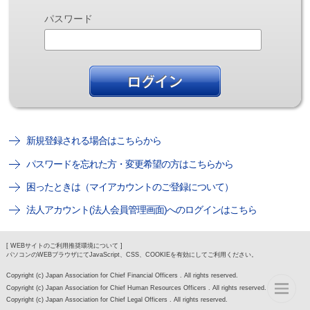
パスワード
新規登録される場合はこちらから
パスワードを忘れた方・変更希望の方はこちらから
困ったときは（マイアカウントのご登録について）
法人アカウント(法人会員管理画面)へのログインはこちら
[ WEBサイトのご利用推奨環境について ]
パソコンのWEBブラウザにてJavaScript、CSS、COOKIEを有効にしてご利用ください。
Copyright (c) Japan Association for Chief Financial Officers . All rights reserved.
Copyright (c) Japan Association for Chief Human Resources Officers . All rights reserved.
Copyright (c) Japan Association for Chief Legal Officers . All rights reserved.