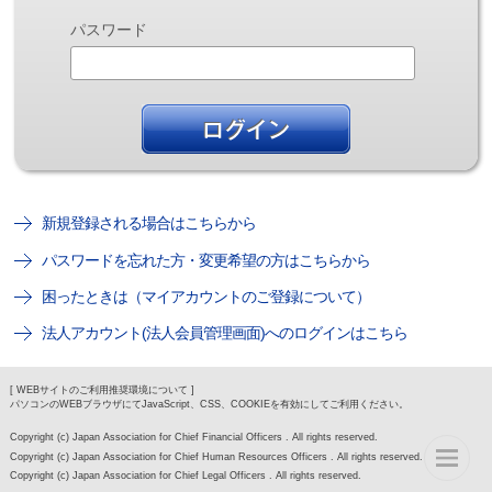
パスワード
新規登録される場合はこちらから
パスワードを忘れた方・変更希望の方はこちらから
困ったときは（マイアカウントのご登録について）
法人アカウント(法人会員管理画面)へのログインはこちら
[ WEBサイトのご利用推奨環境について ]
パソコンのWEBブラウザにてJavaScript、CSS、COOKIEを有効にしてご利用ください。
Copyright (c) Japan Association for Chief Financial Officers . All rights reserved.
Copyright (c) Japan Association for Chief Human Resources Officers . All rights reserved.
Copyright (c) Japan Association for Chief Legal Officers . All rights reserved.