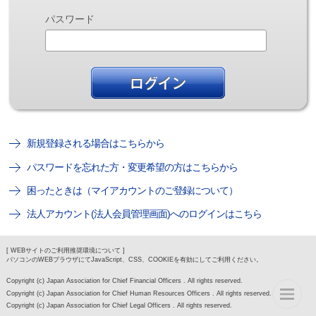
パスワード
新規登録される場合はこちらから
パスワードを忘れた方・変更希望の方はこちらから
困ったときは（マイアカウントのご登録について）
法人アカウント(法人会員管理画面)へのログインはこちら
[ WEBサイトのご利用推奨環境について ]
パソコンのWEBブラウザにてJavaScript、CSS、COOKIEを有効にしてご利用ください。
Copyright (c) Japan Association for Chief Financial Officers . All rights reserved.
Copyright (c) Japan Association for Chief Human Resources Officers . All rights reserved.
Copyright (c) Japan Association for Chief Legal Officers . All rights reserved.