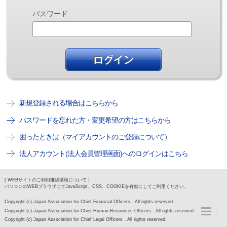
パスワード
新規登録される場合はこちらから
パスワードを忘れた方・変更希望の方はこちらから
困ったときは（マイアカウントのご登録について）
法人アカウント(法人会員管理画面)へのログインはこちら
[ WEBサイトのご利用推奨環境について ]
パソコンのWEBブラウザにてJavaScript、CSS、COOKIEを有効にしてご利用ください。
Copyright (c) Japan Association for Chief Financial Officers . All rights reserved.
Copyright (c) Japan Association for Chief Human Resources Officers . All rights reserved.
Copyright (c) Japan Association for Chief Legal Officers . All rights reserved.