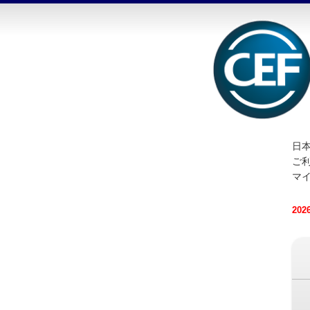
日本
ご
マ
20