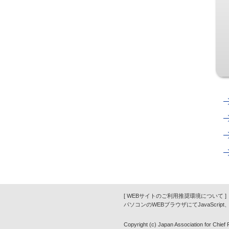
[ WEBサイトのご利用推奨環境について ]
パソコンのWEBブラウザにてJavaScrip
Copyright (c) Japan Association for Chief Fi