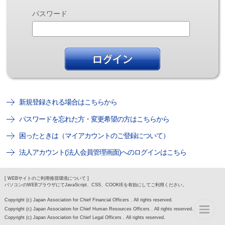
パスワード
新規登録される場合はこちらから
パスワードを忘れた方・変更希望の方はこちらから
困ったときは（マイアカウントのご登録について）
法人アカウント(法人会員管理画面)へのログインはこちら
[ WEBサイトのご利用推奨環境について ]
パソコンのWEBブラウザにてJavaScript、CSS、COOKIEを有効にしてご利用ください。
Copyright (c) Japan Association for Chief Financial Officers . All rights reserved.
Copyright (c) Japan Association for Chief Human Resources Officers . All rights reserved.
Copyright (c) Japan Association for Chief Legal Officers . All rights reserved.