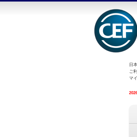
日本
ご
マ
20