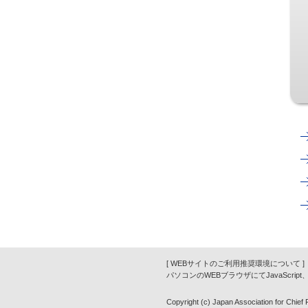
[ WEBサイトのご利用推奨環境について ]
パソコンのWEBブラウザにてJavaScrip
Copyright (c) Japan Association for Chief Fi