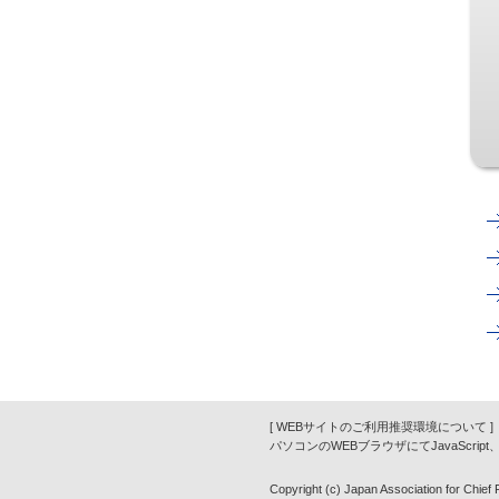
[ WEBサイトのご利用推奨環境について ]
パソコンのWEBブラウザにてJavaScrip
Copyright (c) Japan Association for Chief Fi