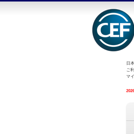
日本
ご
マ
20