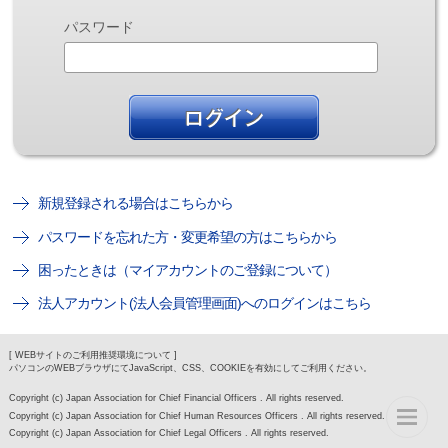
パスワード
新規登録される場合はこちらから
パスワードを忘れた方・変更希望の方はこちらから
困ったときは（マイアカウントのご登録について）
法人アカウント(法人会員管理画面)へのログインはこちら
[ WEBサイトのご利用推奨環境について ]
パソコンのWEBブラウザにてJavaScript、CSS、COOKIEを有効にしてご利用ください。
Copyright (c) Japan Association for Chief Financial Officers . All rights reserved.
Copyright (c) Japan Association for Chief Human Resources Officers . All rights reserved.
Copyright (c) Japan Association for Chief Legal Officers . All rights reserved.