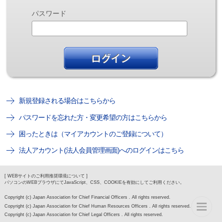
パスワード
新規登録される場合はこちらから
パスワードを忘れた方・変更希望の方はこちらから
困ったときは（マイアカウントのご登録について）
法人アカウント(法人会員管理画面)へのログインはこちら
[ WEBサイトのご利用推奨環境について ]
パソコンのWEBブラウザにてJavaScript、CSS、COOKIEを有効にしてご利用ください。
Copyright (c) Japan Association for Chief Financial Officers . All rights reserved.
Copyright (c) Japan Association for Chief Human Resources Officers . All rights reserved.
Copyright (c) Japan Association for Chief Legal Officers . All rights reserved.