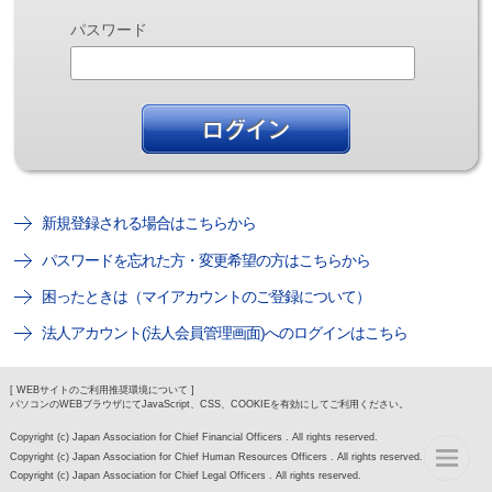
パスワード
新規登録される場合はこちらから
パスワードを忘れた方・変更希望の方はこちらから
困ったときは（マイアカウントのご登録について）
法人アカウント(法人会員管理画面)へのログインはこちら
[ WEBサイトのご利用推奨環境について ]
パソコンのWEBブラウザにてJavaScript、CSS、COOKIEを有効にしてご利用ください。
Copyright (c) Japan Association for Chief Financial Officers . All rights reserved.
Copyright (c) Japan Association for Chief Human Resources Officers . All rights reserved.
Copyright (c) Japan Association for Chief Legal Officers . All rights reserved.