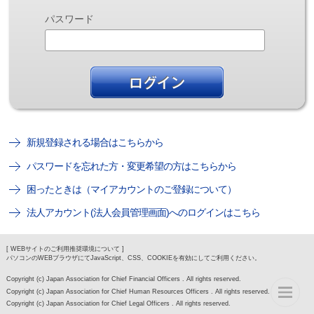
パスワード
新規登録される場合はこちらから
パスワードを忘れた方・変更希望の方はこちらから
困ったときは（マイアカウントのご登録について）
法人アカウント(法人会員管理画面)へのログインはこちら
[ WEBサイトのご利用推奨環境について ]
パソコンのWEBブラウザにてJavaScript、CSS、COOKIEを有効にしてご利用ください。
Copyright (c) Japan Association for Chief Financial Officers . All rights reserved.
Copyright (c) Japan Association for Chief Human Resources Officers . All rights reserved.
Copyright (c) Japan Association for Chief Legal Officers . All rights reserved.