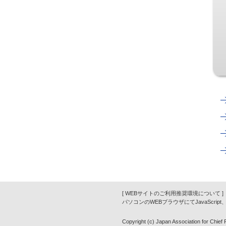
[ WEBサイトのご利用推奨環境について ]
パソコンのWEBブラウザにてJavaScrip
Copyright (c) Japan Association for Chief Fi