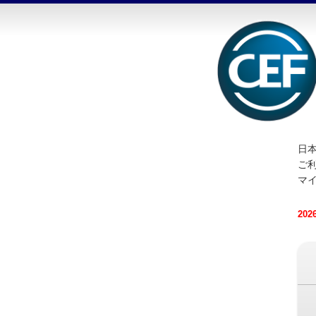
日本
ご
マ
20