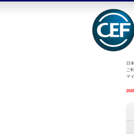
日本
ご
マ
20