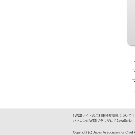
[ WEBサイトのご利用推奨環境について ]
パソコンのWEBブラウザにてJavaScrip
Copyright (c) Japan Association for Chief Fi