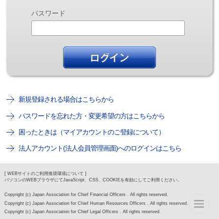
パスワード
新規登録される場合はこちらから
パスワードを忘れた方・変更希望の方はこちらから
困ったときは（マイアカウントのご登録について）
法人アカウント(法人会員管理画面)へのログインはこちら
[ WEBサイトのご利用推奨環境について ]
パソコンのWEBブラウザにてJavaScript、CSS、COOKIEを有効にしてご利用ください。
Copyright (c) Japan Association for Chief Financial Officers . All rights reserved.
Copyright (c) Japan Association for Chief Human Resources Officers . All rights reserved.
Copyright (c) Japan Association for Chief Legal Officers . All rights reserved.