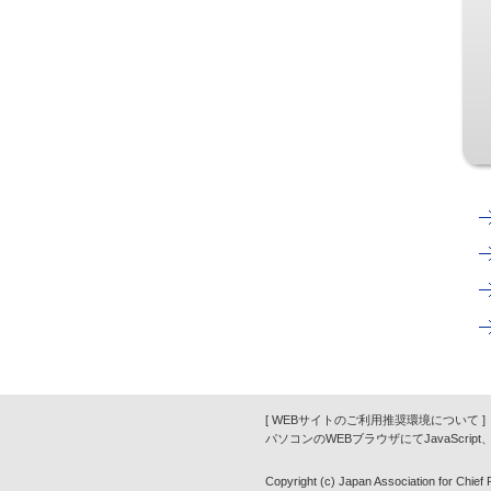
[ WEBサイトのご利用推奨環境について ]
パソコンのWEBブラウザにてJavaScrip
Copyright (c) Japan Association for Chief Fi