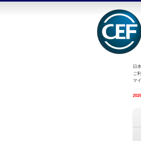
日本
ご
マ
20