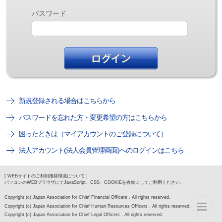
パスワード
新規登録される場合はこちらから
パスワードを忘れた方・変更希望の方はこちらから
困ったときは（マイアカウントのご登録について）
法人アカウント(法人会員管理画面)へのログインはこちら
[ WEBサイトのご利用推奨環境について ]
パソコンのWEBブラウザにてJavaScript、CSS、COOKIEを有効にしてご利用ください。
Copyright (c) Japan Association for Chief Financial Officers . All rights reserved.
Copyright (c) Japan Association for Chief Human Resources Officers . All rights reserved.
Copyright (c) Japan Association for Chief Legal Officers . All rights reserved.