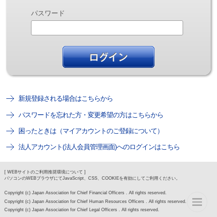
パスワード
新規登録される場合はこちらから
パスワードを忘れた方・変更希望の方はこちらから
困ったときは（マイアカウントのご登録について）
法人アカウント(法人会員管理画面)へのログインはこちら
[ WEBサイトのご利用推奨環境について ]
パソコンのWEBブラウザにてJavaScript、CSS、COOKIEを有効にしてご利用ください。
Copyright (c) Japan Association for Chief Financial Officers . All rights reserved.
Copyright (c) Japan Association for Chief Human Resources Officers . All rights reserved.
Copyright (c) Japan Association for Chief Legal Officers . All rights reserved.