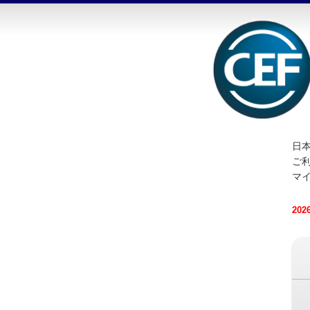
日本
ご
マ
20