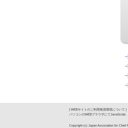
[ WEBサイトのご利用推奨環境について ]
パソコンのWEBブラウザにてJavaScrip
Copyright (c) Japan Association for Chief Fi