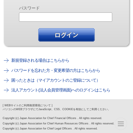
パスワード
新規登録される場合はこちらから
パスワードを忘れた方・変更希望の方はこちらから
困ったときは（マイアカウントのご登録について）
法人アカウント(法人会員管理画面)へのログインはこちら
[ WEBサイトのご利用推奨環境について ]
パソコンのWEBブラウザにてJavaScript、CSS、COOKIEを有効にしてご利用ください。
Copyright (c) Japan Association for Chief Financial Officers . All rights reserved.
Copyright (c) Japan Association for Chief Human Resources Officers . All rights reserved.
Copyright (c) Japan Association for Chief Legal Officers . All rights reserved.