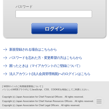
パスワード
新規登録される場合はこちらから
パスワードを忘れた方・変更希望の方はこちらから
困ったときは（マイアカウントのご登録について）
法人アカウント(法人会員管理画面)へのログインはこちら
[ WEBサイトのご利用推奨環境について ]
パソコンのWEBブラウザにてJavaScript、CSS、COOKIEを有効にしてご利用ください。
Copyright (c) Japan Association for Chief Financial Officers . All rights reserved.
Copyright (c) Japan Association for Chief Human Resources Officers . All rights reserved.
Copyright (c) Japan Association for Chief Legal Officers . All rights reserved.