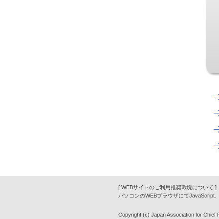
[ WEBサイトのご利用推奨環境について ]
パソコンのWEBブラウザにてJavaScrip
Copyright (c) Japan Association for Chief Fi