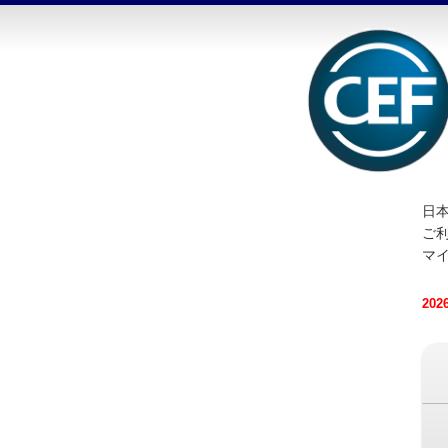
日本
ご
マ
20