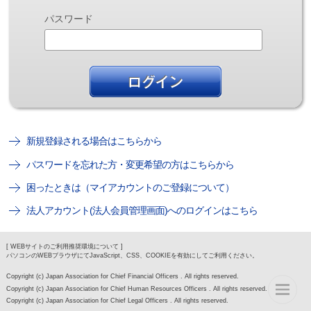
パスワード
新規登録される場合はこちらから
パスワードを忘れた方・変更希望の方はこちらから
困ったときは（マイアカウントのご登録について）
法人アカウント(法人会員管理画面)へのログインはこちら
[ WEBサイトのご利用推奨環境について ]
パソコンのWEBブラウザにてJavaScript、CSS、COOKIEを有効にしてご利用ください。
Copyright (c) Japan Association for Chief Financial Officers . All rights reserved.
Copyright (c) Japan Association for Chief Human Resources Officers . All rights reserved.
Copyright (c) Japan Association for Chief Legal Officers . All rights reserved.