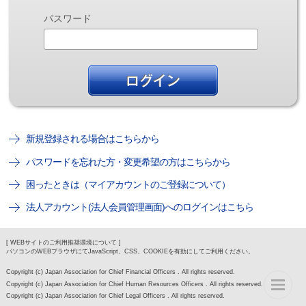
パスワード
新規登録される場合はこちらから
パスワードを忘れた方・変更希望の方はこちらから
困ったときは（マイアカウントのご登録について）
法人アカウント(法人会員管理画面)へのログインはこちら
[ WEBサイトのご利用推奨環境について ]
パソコンのWEBブラウザにてJavaScript、CSS、COOKIEを有効にしてご利用ください。
Copyright (c) Japan Association for Chief Financial Officers . All rights reserved.
Copyright (c) Japan Association for Chief Human Resources Officers . All rights reserved.
Copyright (c) Japan Association for Chief Legal Officers . All rights reserved.