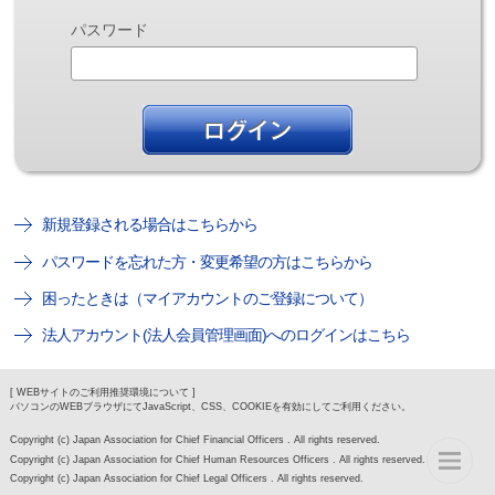
パスワード
新規登録される場合はこちらから
パスワードを忘れた方・変更希望の方はこちらから
困ったときは（マイアカウントのご登録について）
法人アカウント(法人会員管理画面)へのログインはこちら
[ WEBサイトのご利用推奨環境について ]
パソコンのWEBブラウザにてJavaScript、CSS、COOKIEを有効にしてご利用ください。
Copyright (c) Japan Association for Chief Financial Officers . All rights reserved.
Copyright (c) Japan Association for Chief Human Resources Officers . All rights reserved.
Copyright (c) Japan Association for Chief Legal Officers . All rights reserved.