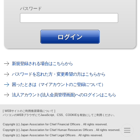
パスワード
新規登録される場合はこちらから
パスワードを忘れた方・変更希望の方はこちらから
困ったときは（マイアカウントのご登録について）
法人アカウント(法人会員管理画面)へのログインはこちら
[ WEBサイトのご利用推奨環境について ]
パソコンのWEBブラウザにてJavaScript、CSS、COOKIEを有効にしてご利用ください。
Copyright (c) Japan Association for Chief Financial Officers . All rights reserved.
Copyright (c) Japan Association for Chief Human Resources Officers . All rights reserved.
Copyright (c) Japan Association for Chief Legal Officers . All rights reserved.