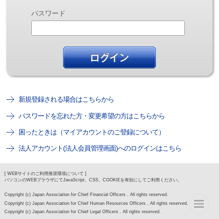
パスワード
新規登録される場合はこちらから
パスワードを忘れた方・変更希望の方はこちらから
困ったときは（マイアカウントのご登録について）
法人アカウント(法人会員管理画面)へのログインはこちら
[ WEBサイトのご利用推奨環境について ]
パソコンのWEBブラウザにてJavaScript、CSS、COOKIEを有効にしてご利用ください。
Copyright (c) Japan Association for Chief Financial Officers . All rights reserved.
Copyright (c) Japan Association for Chief Human Resources Officers . All rights reserved.
Copyright (c) Japan Association for Chief Legal Officers . All rights reserved.