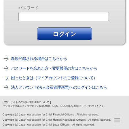
パスワード
新規登録される場合はこちらから
パスワードを忘れた方・変更希望の方はこちらから
困ったときは（マイアカウントのご登録について）
法人アカウント(法人会員管理画面)へのログインはこちら
[ WEBサイトのご利用推奨環境について ]
パソコンのWEBブラウザにてJavaScript、CSS、COOKIEを有効にしてご利用ください。
Copyright (c) Japan Association for Chief Financial Officers . All rights reserved.
Copyright (c) Japan Association for Chief Human Resources Officers . All rights reserved.
Copyright (c) Japan Association for Chief Legal Officers . All rights reserved.