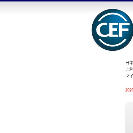
日本
ご
マ
20