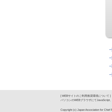
[ WEBサイトのご利用推奨環境について ]
パソコンのWEBブラウザにてJavaScrip
Copyright (c) Japan Association for Chief Fi