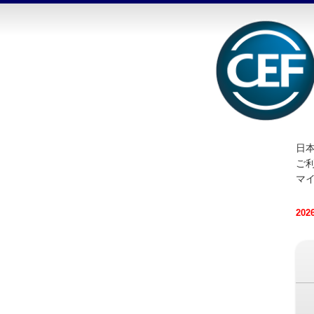
日本
ご
マ
20