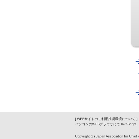
[ WEBサイトのご利用推奨環境について ]
パソコンのWEBブラウザにてJavaScrip
Copyright (c) Japan Association for Chief Fi