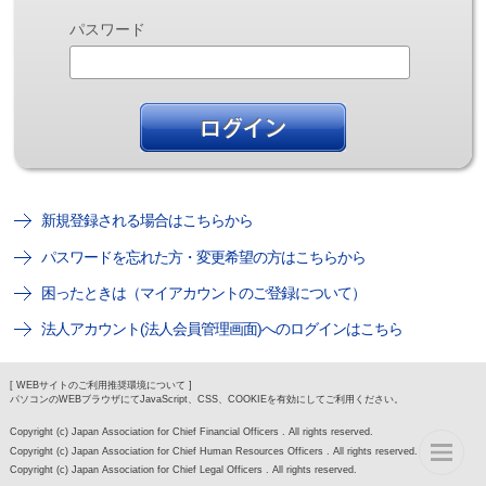
パスワード
新規登録される場合はこちらから
パスワードを忘れた方・変更希望の方はこちらから
困ったときは（マイアカウントのご登録について）
法人アカウント(法人会員管理画面)へのログインはこちら
[ WEBサイトのご利用推奨環境について ]
パソコンのWEBブラウザにてJavaScript、CSS、COOKIEを有効にしてご利用ください。
Copyright (c) Japan Association for Chief Financial Officers . All rights reserved.
Copyright (c) Japan Association for Chief Human Resources Officers . All rights reserved.
Copyright (c) Japan Association for Chief Legal Officers . All rights reserved.