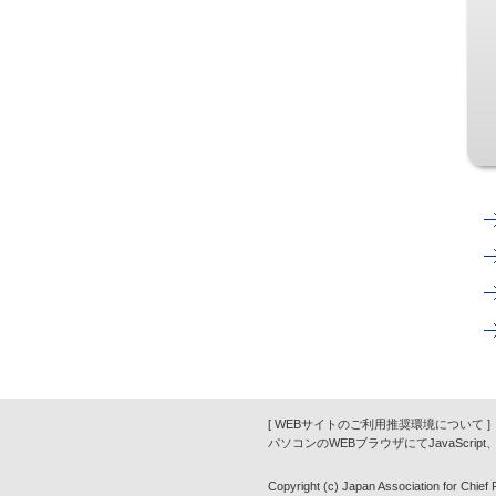
[ WEBサイトのご利用推奨環境について ]
パソコンのWEBブラウザにてJavaScrip
Copyright (c) Japan Association for Chief Fi