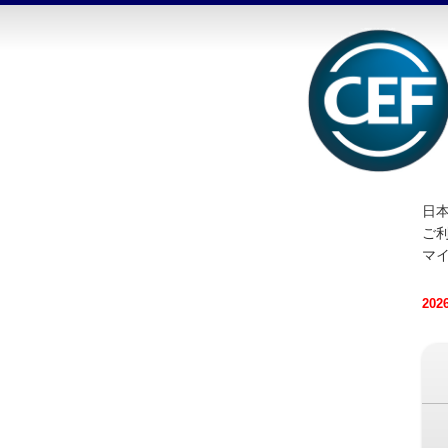
日本
ご
マ
20