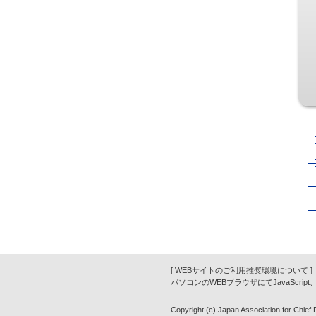
[ WEBサイトのご利用推奨環境について ]
パソコンのWEBブラウザにてJavaScrip
Copyright (c) Japan Association for Chief Fi