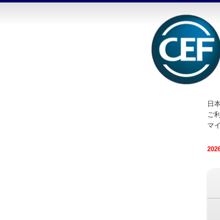
日本
ご
マ
20