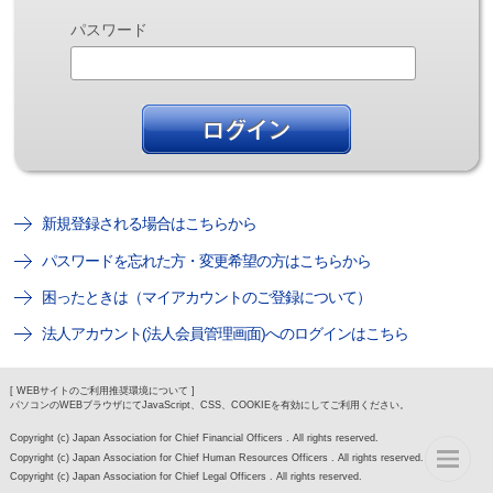
パスワード
新規登録される場合はこちらから
パスワードを忘れた方・変更希望の方はこちらから
困ったときは（マイアカウントのご登録について）
法人アカウント(法人会員管理画面)へのログインはこちら
[ WEBサイトのご利用推奨環境について ]
パソコンのWEBブラウザにてJavaScript、CSS、COOKIEを有効にしてご利用ください。
Copyright (c) Japan Association for Chief Financial Officers . All rights reserved.
Copyright (c) Japan Association for Chief Human Resources Officers . All rights reserved.
Copyright (c) Japan Association for Chief Legal Officers . All rights reserved.