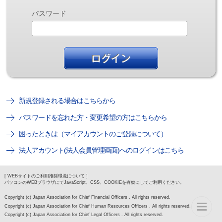
パスワード
新規登録される場合はこちらから
パスワードを忘れた方・変更希望の方はこちらから
困ったときは（マイアカウントのご登録について）
法人アカウント(法人会員管理画面)へのログインはこちら
[ WEBサイトのご利用推奨環境について ]
パソコンのWEBブラウザにてJavaScript、CSS、COOKIEを有効にしてご利用ください。
Copyright (c) Japan Association for Chief Financial Officers . All rights reserved.
Copyright (c) Japan Association for Chief Human Resources Officers . All rights reserved.
Copyright (c) Japan Association for Chief Legal Officers . All rights reserved.