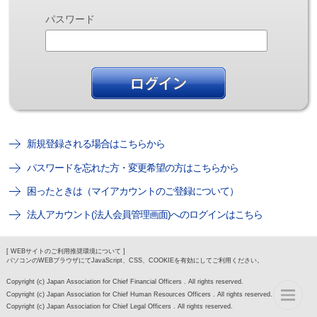
パスワード
新規登録される場合はこちらから
パスワードを忘れた方・変更希望の方はこちらから
困ったときは（マイアカウントのご登録について）
法人アカウント(法人会員管理画面)へのログインはこちら
[ WEBサイトのご利用推奨環境について ]
パソコンのWEBブラウザにてJavaScript、CSS、COOKIEを有効にしてご利用ください。
Copyright (c) Japan Association for Chief Financial Officers . All rights reserved.
Copyright (c) Japan Association for Chief Human Resources Officers . All rights reserved.
Copyright (c) Japan Association for Chief Legal Officers . All rights reserved.