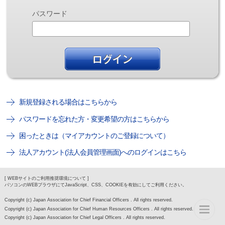
パスワード
新規登録される場合はこちらから
パスワードを忘れた方・変更希望の方はこちらから
困ったときは（マイアカウントのご登録について）
法人アカウント(法人会員管理画面)へのログインはこちら
[ WEBサイトのご利用推奨環境について ]
パソコンのWEBブラウザにてJavaScript、CSS、COOKIEを有効にしてご利用ください。
Copyright (c) Japan Association for Chief Financial Officers . All rights reserved.
Copyright (c) Japan Association for Chief Human Resources Officers . All rights reserved.
Copyright (c) Japan Association for Chief Legal Officers . All rights reserved.