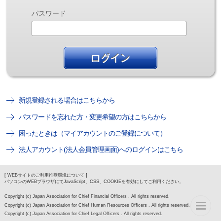
パスワード
新規登録される場合はこちらから
パスワードを忘れた方・変更希望の方はこちらから
困ったときは（マイアカウントのご登録について）
法人アカウント(法人会員管理画面)へのログインはこちら
[ WEBサイトのご利用推奨環境について ]
パソコンのWEBブラウザにてJavaScript、CSS、COOKIEを有効にしてご利用ください。
Copyright (c) Japan Association for Chief Financial Officers . All rights reserved.
Copyright (c) Japan Association for Chief Human Resources Officers . All rights reserved.
Copyright (c) Japan Association for Chief Legal Officers . All rights reserved.